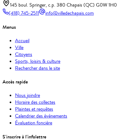
145 boul. Springer, c.p. 380 Chapais (QC) G0W 1H0
(418) 745-2511
info@villedechapais.com
Menus
Accueil
Ville
Citoyens
Sports, loisirs & culture
Rechercher dans le site
Accès rapide
Nous joindre
Horaire des collectes
Plaintes et requêtes
Calendrier des évènements
Évaluation foncière
S'inscrire à l'infolettre