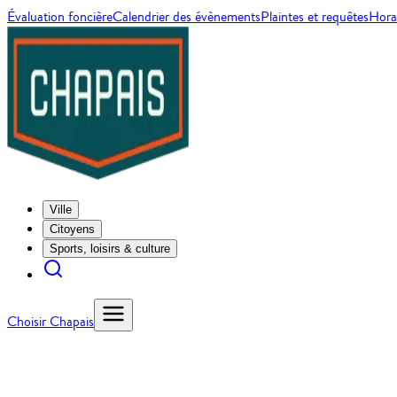
Évaluation foncière
Calendrier des évènements
Plaintes et requêtes
Horai
Ville
Citoyens
Sports, loisirs & culture
Choisir Chapais