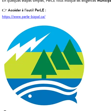
municipal
En quelques étapes simples, PerLE vous indique les exigences
Accéder à l’outil PerLE :
👉
https://www.perle-bizpal.ca/