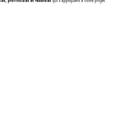
es, provinciales et fédérales
qui s’appliquent à votre projet.