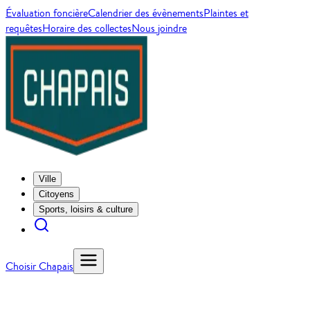
Évaluation foncière
Calendrier des évènements
Plaintes et
requêtes
Horaire des collectes
Nous joindre
Ville
Citoyens
Sports, loisirs & culture
Choisir Chapais