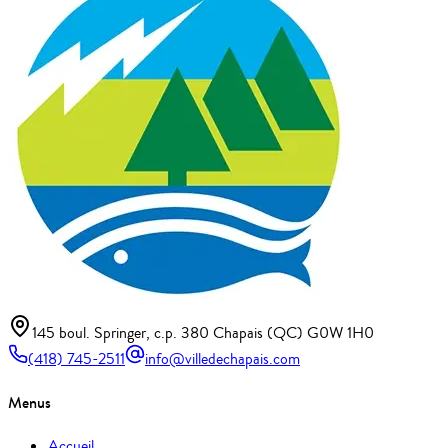
145 boul. Springer, c.p. 380 Chapais (QC) G0W 1H0
(418) 745-2511
info@villedechapais.com
Menus
Accueil