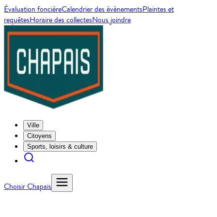
Évaluation foncière
Calendrier des évènements
Plaintes et
requêtes
Horaire des collectes
Nous joindre
Ville
Citoyens
Sports, loisirs & culture
Choisir Chapais