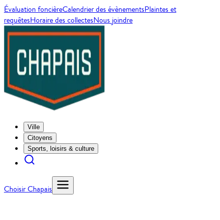
Évaluation foncière
Calendrier des évènements
Plaintes et
requêtes
Horaire des collectes
Nous joindre
Ville
Citoyens
Sports, loisirs & culture
Choisir Chapais