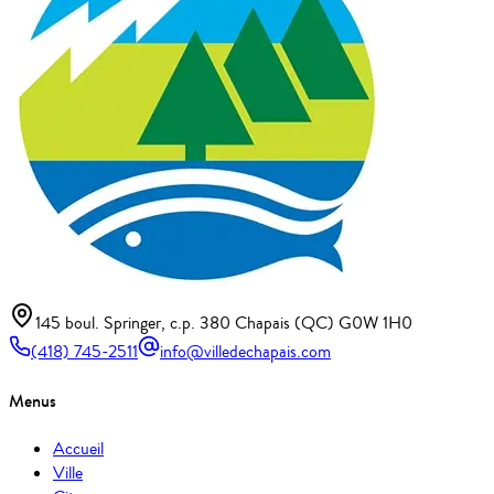
145 boul. Springer, c.p. 380 Chapais (QC) G0W 1H0
(418) 745-2511
info@villedechapais.com
Menus
Accueil
Ville