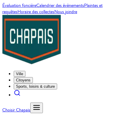
Évaluation foncière
Calendrier des évènements
Plaintes et
requêtes
Horaire des collectes
Nous joindre
Ville
Citoyens
Sports, loisirs & culture
Choisir Chapais